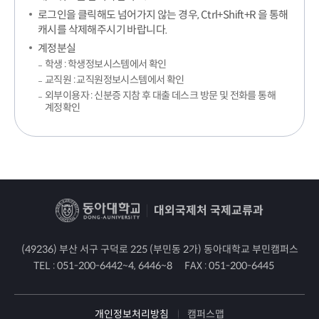
로그인을 클릭해도 넘어가지 않는 경우, Ctrl+Shift+R 을 통해
캐시를 삭제해주시기 바랍니다.
계정분실
학생 : 학생정보시스템에서 확인
교직원 : 교직원정보시스템에서 확인
외부이용자 : 신분증 지참 후 대출 데스크 방문 및 전화를 통해
계정확인
대외국제처 국제교류과
(49236) 부산 서구 구덕로 225 (부민동 2가) 동아대학교 부민캠퍼스
TEL :
051-200-6442~4, 6446~8
FAX :
051-200-6445
개인정보처리방침
캠퍼스맵