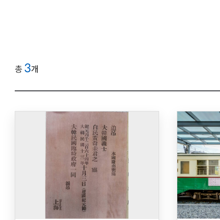
3
총
개