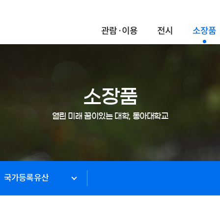
관람·이용
전시
소장품
소장품
열린 미래 꿈이있는 대학, 동아대학교
국가등록유산