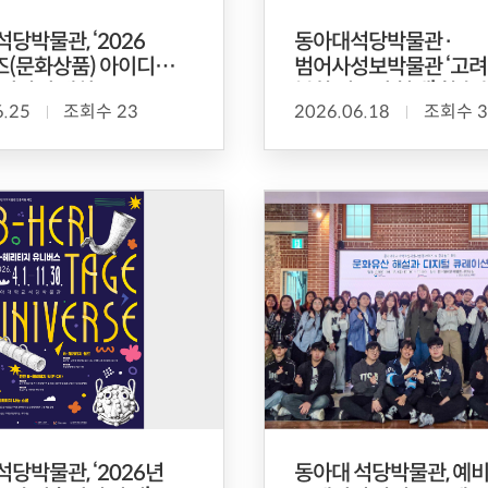
석당박물관, ‘2026
동아대석당박물관·
(문화상품) 아이디어
범어사성보박물관 ‘고려
 시상식 개최
불화 연구의 현재’ 학술 
6.25
조회수 23
2026.06.18
조회수 3
성료
석당박물관, ‘2026년
동아대 석당박물관, 예