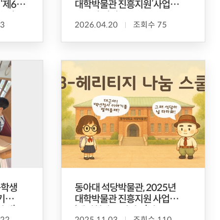
‘제6기
대학박물관 진흥지원’사업
 운영
우수관 선정
3
2026.04.20
조회수 75
등학생
동아대 석당박물관, 2025년
대학박물관 진흥지원 사업
탐정’
‘백년청사 유니버스’성료
22
2025.11.03
조회수 110