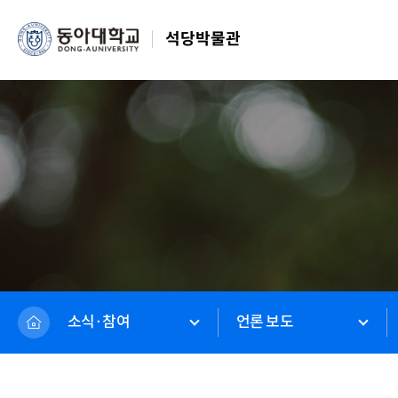
석당박물관
소식·참여
언론 보도