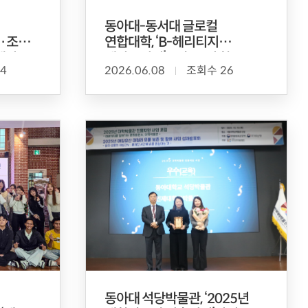
동아대-동서대 글로컬
·조선
연합대학, ‘B-헤리티지
행사
메타뮤지엄’ 구축 본격 착수
4
2026.06.08
조회수 26
비
동아대 석당박물관, ‘2025년