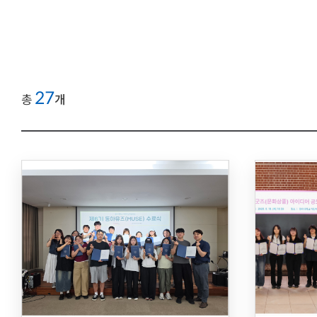
27
총
개