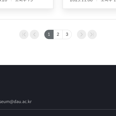
성료
1
2
3
eum@dau.ac.kr