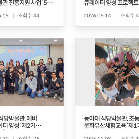
관 진흥지원 사업’ 5년
큐레이터 양성 프로젝트 
정
동아뮤즈(MUSE)’본격
5.15
조회수 44
2026.05.14
조회수 4
석당박물관, 예비
동아대 석당박물관, 초
터 양성 ‘제2기
문화유산체험교육 ‘제1기
’ 발대식 개최
동아월드(WORLD): 명
4.20
조회수 75
2025.11.08
조회수 1