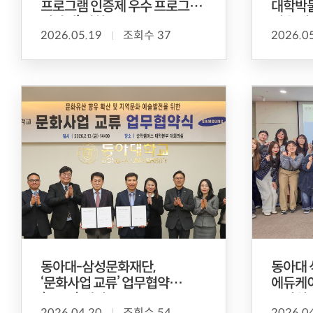
프로그램 인증제 우수 프로그램
대학박물
시상식’ 개최
연속 선
2026.05.19
조회수 37
2026.0
동아대-삼성문화재단,
동아대 
‘문화사업 교류’ 업무협약
에듀케이
(MOU) 체결
동아월드
2026.04.20
조회수 54
2026.0