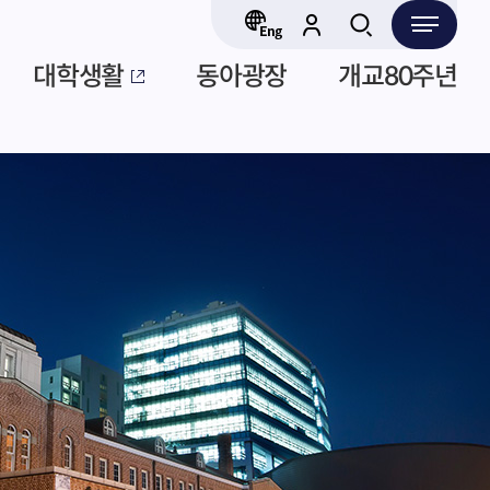
대학생활
동아광장
개교80주년