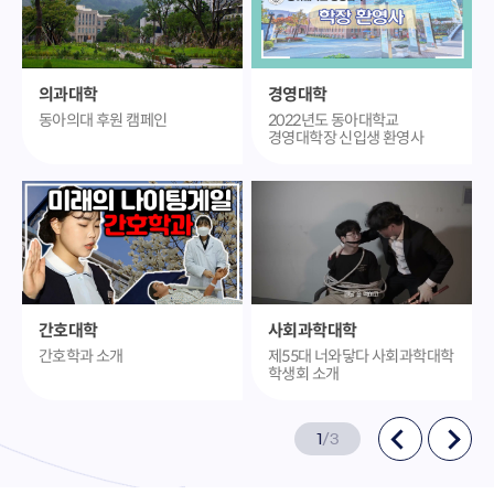
의과대학
경영대학
동아의대 후원 캠페인
2022년도 동아대학교
경영대학장 신입생 환영사
간호대학
사회과학대학
간호학과 소개
제55대 너와닿다 사회과학대학
학생회 소개
1
/
3