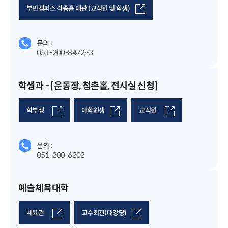
부민캠퍼스 각종홀 대관 (교직원 및 학생)
문의 :
051-200-8472~3
학생과 - [운동장, 청촌홀, 전시실 신청]
학부생
대학원생
교직원
문의 :
051-200-6202
예술체육대학
체육관
교수회관(대강당)