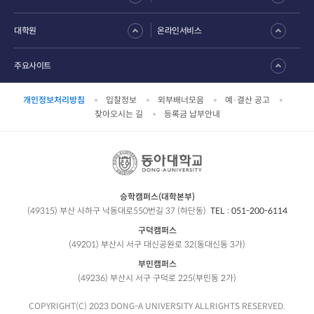
대학원
온라인서비스
주요사이트
개인정보처리방침
입찰정보
외부배너모음
예·결산 공고
찾아오시는 길
등록금 납부안내
승학캠퍼스(대학본부)
(49315) 부산 사하구 낙동대로550번길 37 (하단동)
TEL :
051-200-6114
구덕캠퍼스
(49201) 부산시 서구 대신공원로 32(동대신동 3가)
부민캠퍼스
(49236) 부산시 서구 구덕로 225(부민동 2가)
COPYRIGHT(C) 2023 DONG-A UNIVERSITY ALLRIGHTS RESERVED.