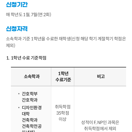
신청기간
매 학년도 1월, 7월(연 2회)
신청자격
소속학과 기준 1학년을 수료한 재학생(신청 해당 학기 계절학기 학점은
제외)
1학년 수료 기준학점
1학년
소속학과
비고
수료기준
간호학부
간호학과
취득학점
디자인환경
35학점
대학
이상
건축학과
성적이 F, NP인 과목은
건축학전공
취득학점에서 제외