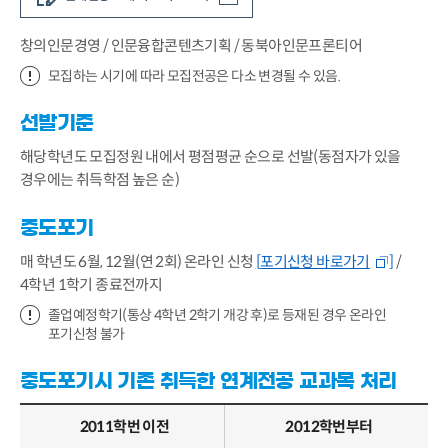
창의인문경영 / 인문융합콘텐츠기획 / 동북아인문프론티어
모집하는 시기에 따라 모집전공은 다소 변경될 수 있음.
선발기준
해당학년도 모집정원 내에서 평점평균 순으로 선발(동점자가 있을
경우에는 취득학점 높은 순)
중도포기
매 학년도 6월, 12월(연 2회) 온라인 신청
[
포기신청 바로가기
]
/
4학년 1학기 종료전까지
졸업예정학기(통상 4학년 2학기 개강 후)로 등재된 경우 온라인
포기신청 불가
중도포기시 기존 취득한 연계전공 교과목 처리
2011학번 이전
2012학번부터