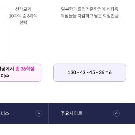
목
선택교과
일본학과 졸업기준학점에서 좌측
10과목 중 6과목
학점들을 차감하고 남은 학점만큼
선택
전공에서
총 36학점
130 - 43 - 45 - 36 = 6
이수
서비스
주요사이트