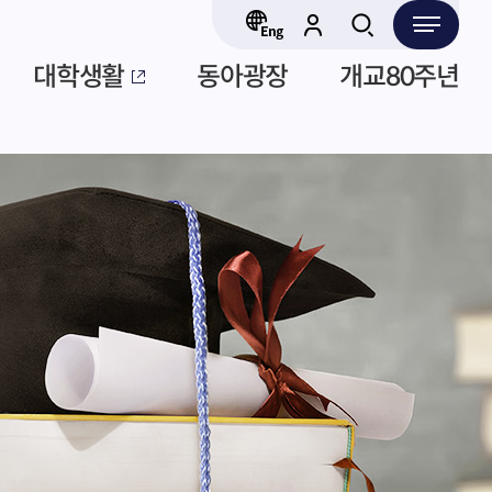
대학생활
동아광장
개교80주년