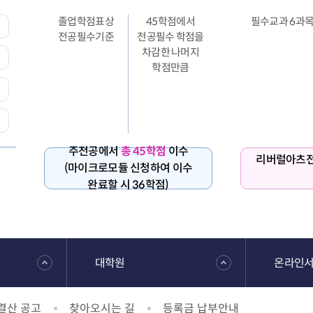
졸업학점표상
45학점에서
필수교과 6과
전공필수기준
전공필수 학점을
차감한 나머지
학점만큼
주전공에서
총 45학점
이수
리버럴아츠
(마이크로모듈 신청하여 이수
완료할 시 36학점)
대학원
온라인
결산 공고
찾아오시는 길
등록금 납부안내