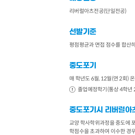
리버럴아츠전공(단일전공)
선발기준
평점평균과 면접 점수를 합산
중도포기
매 학년도 6월, 12월(연 2회)
졸업예정학기(통상 4학년 
중도포기시 리버럴아
교양 학사학위과정을 중도에 포
학점수을 초과하여 이수한 경우