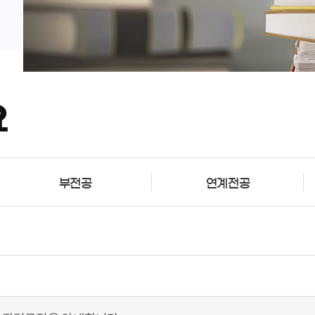
요
부전공
연계전공