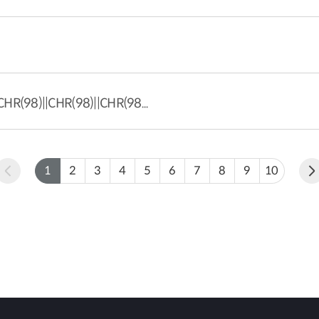
R(98)||CHR(98)||CHR(98...
1
2
3
4
5
6
7
8
9
10