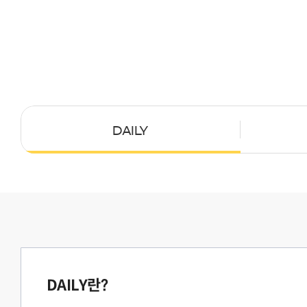
DAILY
DAILY란?