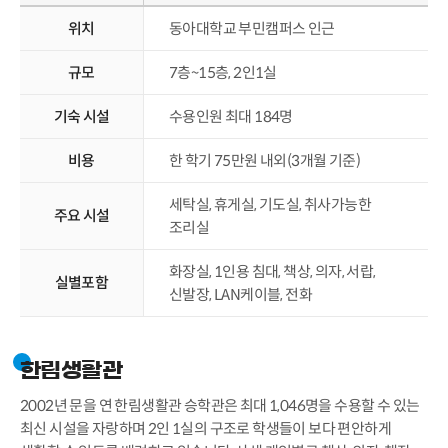
위치
동아대학교 부민캠퍼스 인근
규모
7층~15층, 2인1실
기숙 시설
수용인원 최대 184명
비용
한 학기 75만원 내외(3개월 기준)
세탁실, 휴게실, 기도실, 취사가능한
주요 시설
조리실
화장실, 1인용 침대, 책상, 의자, 서랍,
실별포함
신발장, LAN케이블, 전화
한림생활관
2002년 문을 연 한림생활관 승학관은 최대 1,046명을 수용할 수 있는
최신 시설을 자랑하며 2인 1실의 구조로 학생들이 보다 편안하게