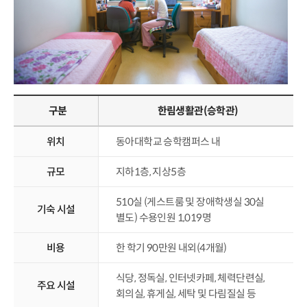
구분
한림생활관(승학관)
위치
동아대학교 승학캠퍼스 내
규모
지하1층, 지상5층
510실 (게스트룸 및 장애학생실 30실
기숙 시설
별도) 수용인원 1,019명
비용
한 학기 90만원 내외(4개월)
식당, 정독실, 인터넷카페, 체력단련실,
주요 시설
회의실, 휴게실, 세탁 및 다림질실 등