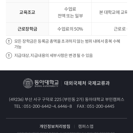
수업료
교육조교
본 대학교에 교육조
전액 또는 일부
근로장학금
수업료의 50%
근로로 근
모든 장학금은 등록금 총액을 초과하지 않는 범위 내에서 중복 수혜
가능
지급대상, 지급내용의 세부사항은 변경 될 수 있음
대외국제처 국제교류과
(49236) 부산 서구 구덕로 225 (부민동 2가) 동아대학교 부민캠퍼스
TEL :
051-200-6442~4, 6446~8
FAX :
051-200-6445
개인정보처리방침
캠퍼스맵