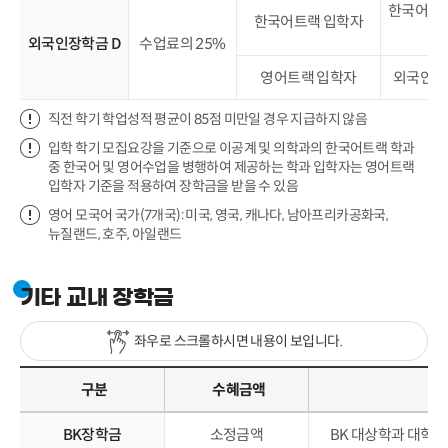
한국어능력시
한국어트랙 입학자
외국인장학금 D
수업료의 25%
영어트랙 입학자
외국인장학
직전 학기 학업성적 평균이 85점 미만일 경우 지급하지 않음
입학 학기 모집요강을 기준으로 이공계 및 의학과의 한국어트랙 학과
중 한국어 및 영어수업을 병행하여 제공하는 학과 입학자는 영어트랙
입학자 기준을 적용하여 장학금을 받을 수 있음
영어 모국어 국가(7개국): 미국, 영국, 캐나다, 남아프리카공화국,
뉴질랜드, 호주, 아일랜드
기타 교내 장학금
좌우로 스크롤하시면 내용이 보입니다.
구분
수혜금액
BK장학금
소정금액
BK 대상학과 대학원