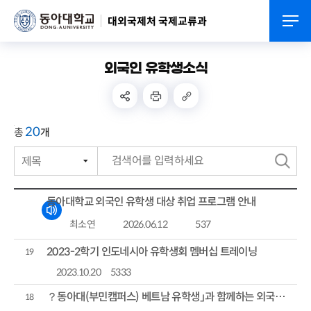
대외국제처 국제교류과
외국인 유학생소식
20
총
개
제목
번호
검
작성자
색
동아대학교 외국인 유학생 대상 취업 프로그램 안내
작성일자
최소연
2026.06.12
537
조회수
2023-2학기 인도네시아 유학생회 멤버십 트레이닝
19
2023.10.20
5333
？동아대(부민캠퍼스) 베트남 유학생」과 함께하는 외국인 유학생치안봉사대 활동
18