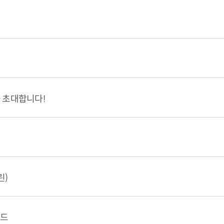
을 초대합니다!
린)
랜드